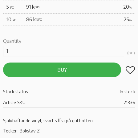
5
91 kr
20
/
PC.
PC.
%
10
86 kr
25
/
PC.
PC.
%
Quantity
pc.
Add t
BUY
Stock status
In stock
Article SKU
21336
Självhäftande vinyl, svart siffra på gul botten.
Tecken: Bokstav Z