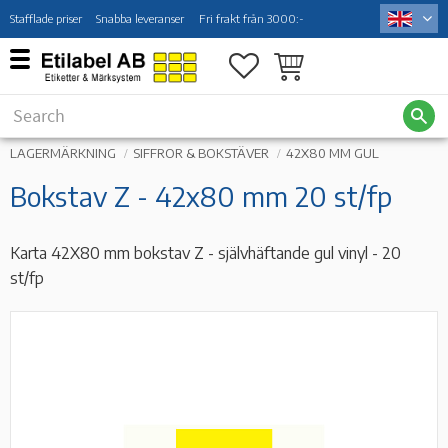
Stafflade priser
Snabba leveranser
Fri frakt från 3000:-
Menu
Favorites
Basket
LAGERMÄRKNING
SIFFROR & BOKSTÄVER
42X80 MM GUL
Bokstav Z - 42x80 mm 20 st/fp
Karta 42X80 mm bokstav Z - självhäftande gul vinyl - 20
st/fp