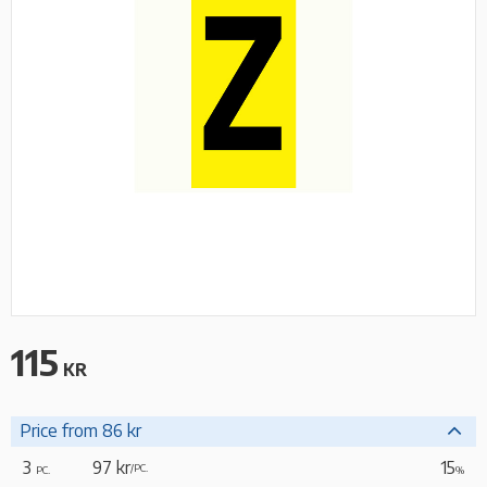
115
KR
Price from 86 kr
3
97 kr
15
/
PC.
PC.
%