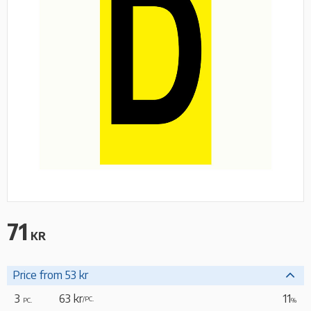
71
KR
Price from 53 kr
3
63 kr
11
/
PC.
PC.
%