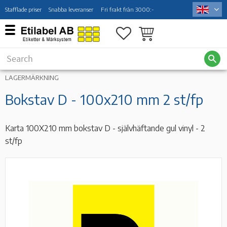
Stafflade priser
Snabba leveranser
Fri frakt från 3000:-
Menu
Favorites
Basket
LAGERMÄRKNING
Bokstav D - 100x210 mm 2 st/fp
Karta 100X210 mm bokstav D - självhäftande gul vinyl - 2
st/fp