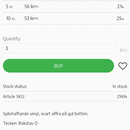
5
56 kr
21
/
PC.
PC.
%
10
53 kr
25
/
PC.
PC.
%
Quantity
pc.
Add t
BUY
Stock status
In stock
Article SKU
21414
Självhäftande vinyl, svart siffra på gul botten.
Tecken: Bokstav D