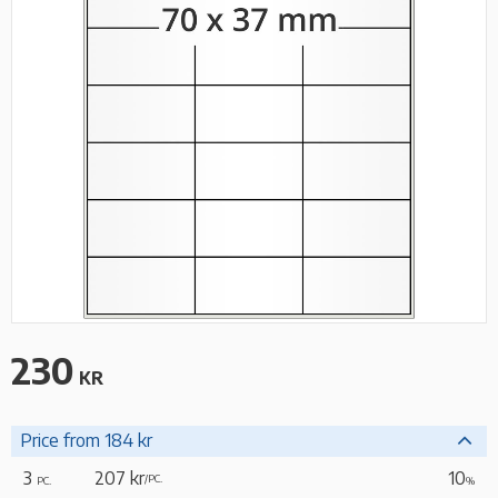
230
KR
Price from 184 kr
3
207 kr
10
/
PC.
PC.
%