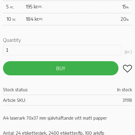
5
195 kr
15
/
PC.
PC.
%
10
184 kr
20
/
PC.
PC.
%
Quantity
pc.
Add t
BUY
Stock status
In stock
Article SKU
31118
A4 laserark 70x37 mm självhäftande vitt matt papper
Antal: 24 etiketter/ark, 2400 etiketter/fp, 100 ark/fp