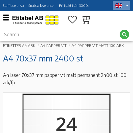
Stafflade priser
Snabba leveranser
Fri frakt från 3000:-
Menu
Favorites
Basket
ETIKETTER A4 ARK
A4 PAPPER VIT
A4 PAPPER VIT MATT 100 ARK
A4 70x37 mm 2400 st
A4 laser 70x37 mm papper vit matt permanent 2400 st 100
ark/fp