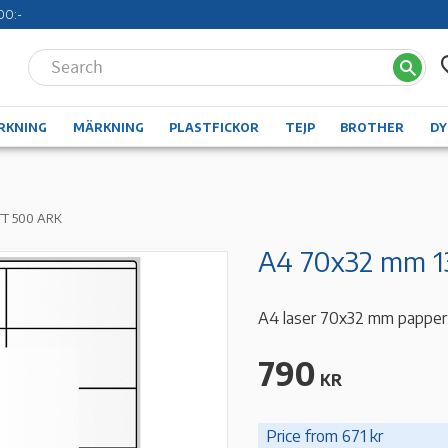
00:-
RKNING
MÄRKNING
PLASTFICKOR
TEJP
BROTHER
D
TT 500 ARK
A4 70x32 mm 1
A4 laser 70x32 mm papper 
790
KR
Price from 671 kr