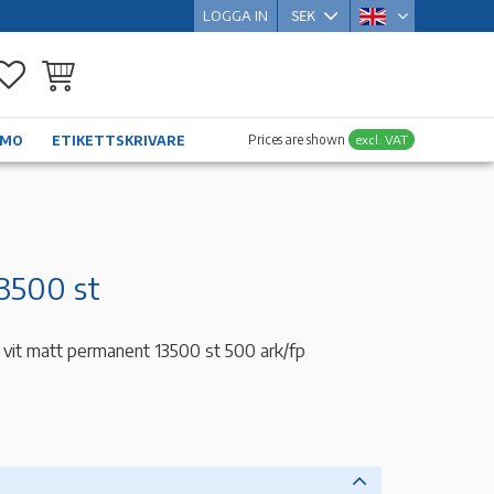
LOGGA IN
Favorites
Basket
Prices are shown
excl. VAT
YMO
ETIKETTSKRIVARE
3500 st
vit matt permanent 13500 st 500 ark/fp