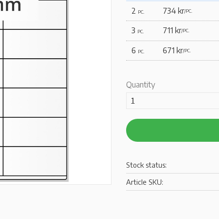
2
734 kr
/
PC.
PC.
3
711 kr
/
PC.
PC.
6
671 kr
/
PC.
PC.
Quantity
Stock status
Article SKU