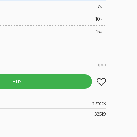
7
%
10
%
15
%
pc.
Add to favorites
BUY
In stock
32519