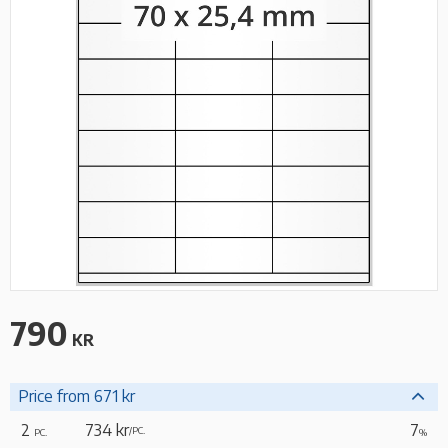
790
KR
Price from 671 kr
2
734 kr
7
/
PC.
PC.
%