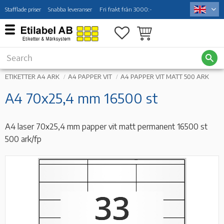
Stafflade priser
Snabba leveranser
Fri frakt från 3000:-
Menu
Favorites
Basket
ETIKETTER A4 ARK
A4 PAPPER VIT
A4 PAPPER VIT MATT 500 ARK
A4 70x25,4 mm 16500 st
A4 laser 70x25,4 mm papper vit matt permanent 16500 st
500 ark/fp