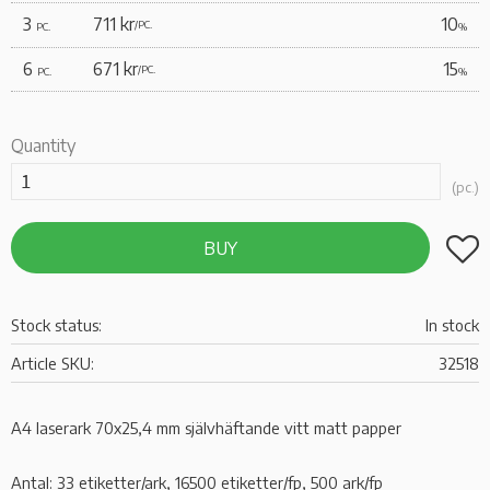
3
711 kr
10
/
PC.
PC.
%
6
671 kr
15
/
PC.
PC.
%
Quantity
pc.
Add t
BUY
Stock status
In stock
Article SKU
32518
A4 laserark 70x25,4 mm självhäftande vitt matt papper
Antal: 33 etiketter/ark, 16500 etiketter/fp, 500 ark/fp