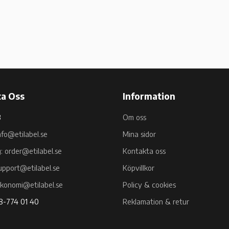
a Oss
Information
B
Om oss
nfo@etilabel.se
Mina sidor
g: order@etilabel.se
Kontakta oss
upport@etilabel.se
Köpvillkor
ekonomi@etilabel.se
Policy & cookies
08-774 01 40
Reklamation & retur