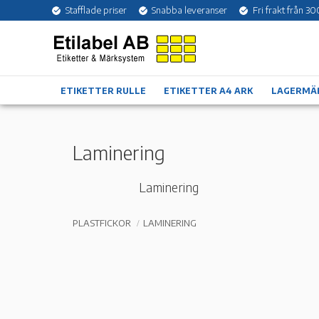
Stafflade priser
Snabba leveranser
Fri frakt från 30
ETIKETTER RULLE
ETIKETTER A4 ARK
LAGERMÄ
Laminering
Laminering
PLASTFICKOR
LAMINERING