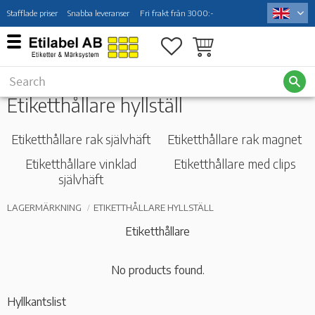
Stafflade priser
Snabba leveranser
Fri frakt från 3000:-
Menu
Favorites
Basket
Etiketthållare hyllställ
Etiketthållare rak självhäft
Etiketthållare rak magnet
Etiketthållare vinklad
Etiketthållare med clips
självhäft
LAGERMÄRKNING
ETIKETTHÅLLARE HYLLSTÄLL
Etiketthållare
No products found.
Hyllkantslist